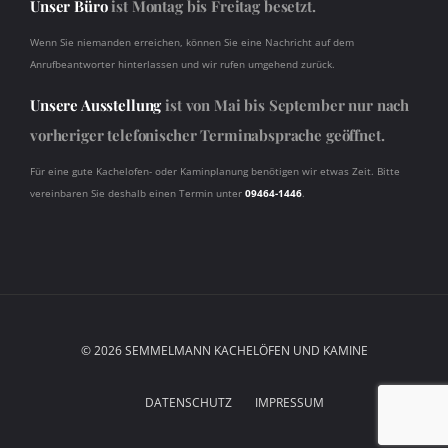
Unser Büro
ist Montag bis Freitag besetzt.
Wenn Sie niemanden erreichen, können Sie eine Nachricht auf dem
Anrufbeantworter hinterlassen und wir rufen umgehend zurück.
Unsere Ausstellung
ist von Mai bis September nur nach
vorheriger telefonischer Terminabsprache geöffnet.
Für eine gute Kachelofen- oder Kaminplanung benötigen wir etwas Zeit. Bitte
vereinbaren Sie deshalb einen Termin unter
09464-1446
.
© 2026
SEMMELMANN KACHELÖFEN UND KAMINE
DATENSCHUTZ
IMPRESSUM