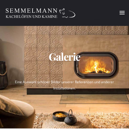
Diese Website benutzt Cookies für ein optimales Benutzererlebnis.
Mehr
erfahren..
Ok!
Galerie
Eine Auswahl schöner Bilder unserer Referenzen und anderer
Installationen.